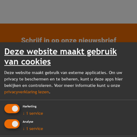
Schrijf in op onze nieuwsbrief
Deze website maakt gebruik
Meld je aan en blijf op de hoogte van de nieuwste ontwikkelingen op het gebied van
magazijninrichting.
van cookies
Deze website maakt gebruik van externe applicaties. Om uw
privacy te beschermen en te beheren, kunt u deze apps hier
bekijken en controleren. Voor meer informatie kunt u onze
privacyverklaring lezen
.
Marketing
↓
1
service
Analyse
↓
1
service