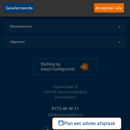
Geselecteerde
Accepteer alle
Producten
Klantenservice
Algemeen
Stelling op
maat/Configurator
Engelandlaan 6
2391 PN Hazerswoude-Dorp
Zuid Holland
0172-40 40 31
info@meermagazijn.nl
Plan een advies afspraak