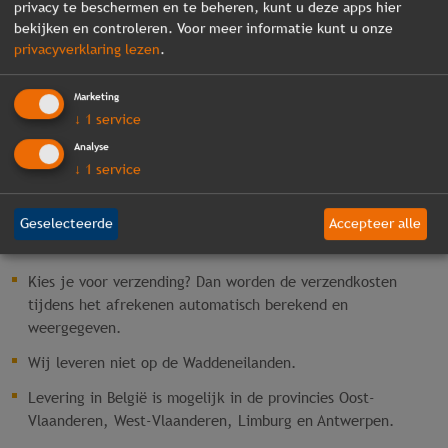
webshopartikelen direct uit voorraad leverbaar. Bepaal zelf in
privacy te beschermen en te beheren, kunt u deze apps hier
het bestelproces het aflevermoment.
bekijken en controleren. Voor meer informatie kunt u onze
privacyverklaring lezen
.
ONTDEK BIJPASSENDE LEGBORDSTELLING
Marketing
ACCESSOIRES
↓
1
service
Analyse
Bekijk ook onze andere
stellingoplossingen
en
accessoires
om
↓
1
service
je
magazijninrichting
compleet te maken.
Geselecteerde
Accepteer alle
VERZENDKOSTEN
Kies je voor verzending? Dan worden de verzendkosten
tijdens het afrekenen automatisch berekend en
weergegeven.
Wij leveren niet op de Waddeneilanden.
Levering in België is mogelijk in de provincies Oost-
Vlaanderen, West-Vlaanderen, Limburg en Antwerpen.