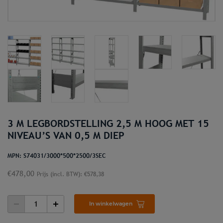
3 M LEGBORDSTELLING 2,5 M HOOG MET 15
NIVEAU’S VAN 0,5 M DIEP
MPN: S74031/3000*500*2500/3SEC
€
478,00
Prijs (incl. BTW):
€
578,38
3
In winkelwagen
M
LEGBORDSTELLING
2,5